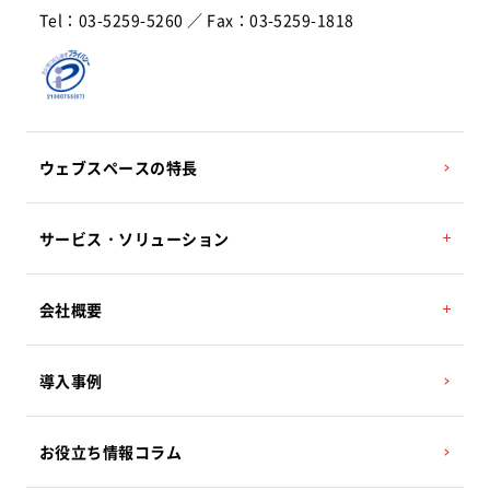
Tel：03-5259-5260 ／ Fax：03-5259-1818
ウェブスペースの特長
サービス・ソリューション
POSレジ／POSシステム（セルフレジ対応）
会社概要
コンビニ収納代行サービス／MMK設置
棚卸アプリ Web-Air
代表挨拶
導入事例
ハウス電子マネーサービス
経営理念
産直システム 地場もん市場
沿革
お役立ち情報コラム
事業所案内