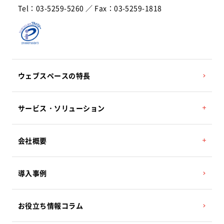
Tel：03-5259-5260 ／ Fax：03-5259-1818
ウェブスペースの特長
サービス・ソリューション
POSレジ／POSシステム（セルフレジ対応）
会社概要
コンビニ収納代行サービス／MMK設置
棚卸アプリ Web-Air
代表挨拶
導入事例
ハウス電子マネーサービス
経営理念
産直システム 地場もん市場
沿革
お役立ち情報コラム
事業所案内