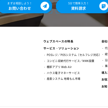
まずは相談しよう！
5分で簡単入力！
お問い合わせ
資料請求
ウェブスペースの特長
会社
サービス・ソリューション
代
経
POSレジ／POSシステム（セルフレジ対応）
沿
コンビニ収納代行サービス／MMK設置
事
棚卸アプリ Web-Air
導入
ハウス電子マネーサービス
産直システム 地場もん市場
お役
お知