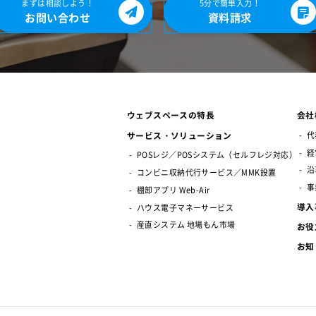
まずは相談しよう！
5分で簡単入力！
お問い合わせ
資料請求
ウェブスペースの特長
会社
サービス・ソリューション
代
経
POSレジ／POSシステム（セルフレジ対応）
沿
コンビニ収納代行サービス／MMK設置
事
棚卸アプリ Web-Air
導入
ハウス電子マネーサービス
産直システム 地場もん市場
お役
お知