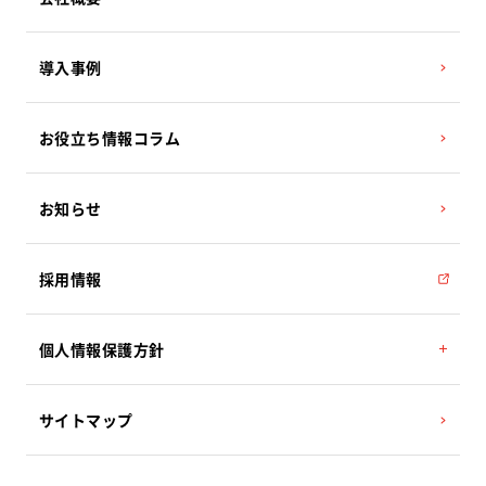
コンビニ収納代行サービス／MMK設置
棚卸アプリ Web-Air
代表挨拶
導入事例
ハウス電子マネーサービス
経営理念
産直システム 地場もん市場
沿革
お役立ち情報コラム
事業所案内
お知らせ
採用情報
個人情報保護方針
機密情報管理方針
サイトマップ
情報セキュリティポリシー
個人情報保護に関するお問い合わせ